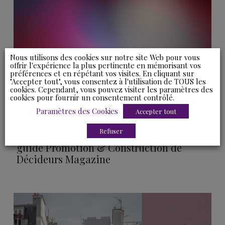
Nous utilisons des cookies sur notre site Web pour vous
offrir l'expérience la plus pertinente en mémorisant vos
préférences et en répétant vos visites. En cliquant sur
"Accepter tout", vous consentez à l'utilisation de TOUS les
cookies. Cependant, vous pouvez visiter les paramètres des
cookies pour fournir un consentement contrôlé.
Paramètres des Cookies
Accepter tout
Récompenses
04 août 2026
Refuser
Ydès distingué dans l’édition 2026 du
guide Promotion & Construction de
Décideurs Magazine