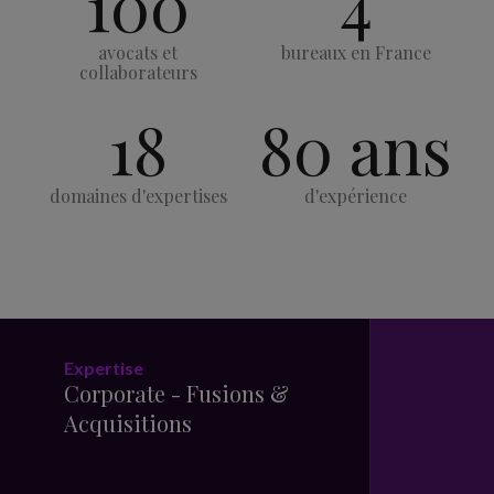
100
4
avocats et
bureaux en France
collaborateurs
18
80 ans
domaines d'expertises
d'expérience
Expert
Expertise
Ingén
Corporate - Fusions &
Conte
Acquisitions
Franc