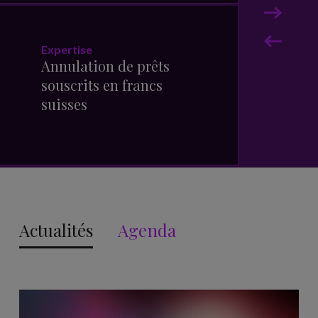
Expertise
Expert
Annulation de prêts
Droit
souscrits en francs
Succe
suisses
Actualités
Agenda