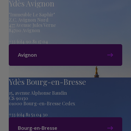
Ydès Avignon
"Immeuble Le Saphir"
Z.C. Avignon Nord
477 Avenue Jules Verne
84700 Avignon
+33 (0)4 90 81 17 04
Avignon
Ydès Bourg-en-Bresse
15, avenue Alphonse Baudin
CS 90130
01000 Bourg-en-Bresse Cedex
+33 (0)4 81 51 04 30
Bourg-en-Bresse