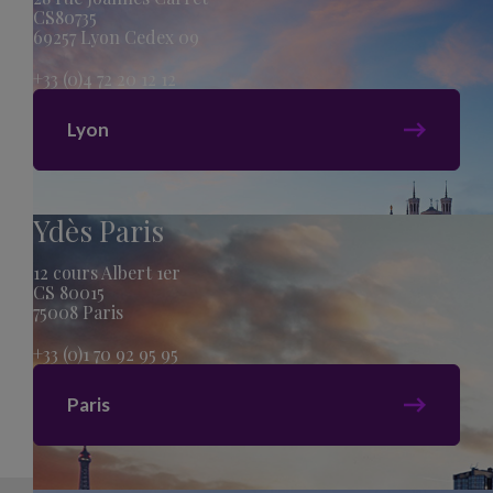
CS80735
69257 Lyon Cedex 09
+33 (0)4 72 20 12 12
Lyon
Ydès Paris
12 cours Albert 1er
CS 80015
75008 Paris
+33 (0)1 70 92 95 95
Paris