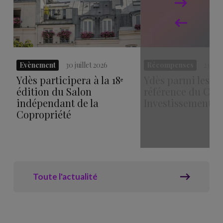
Evènement
30 juillet 2026
Récompenses
23 juil
Ydès participera à la 18ᵉ
Ydès parmi les ac
édition du Salon
référence du Capi
indépendant de la
Investissement
Copropriété
Toute l'actualité