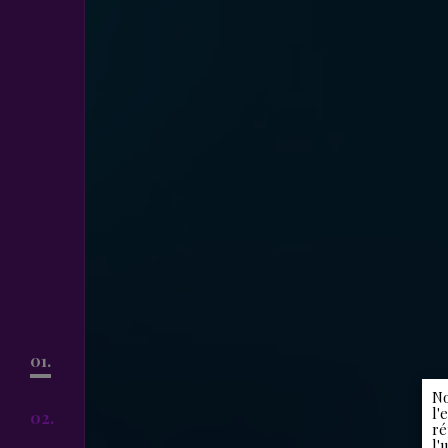
01.
No
l'
02.
ré
l'