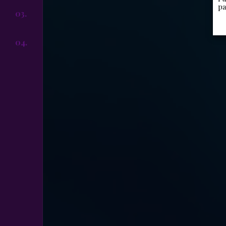
pa
03.
04.