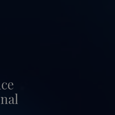
nce
onal