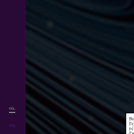
01.
No
l'
02.
ré
l'