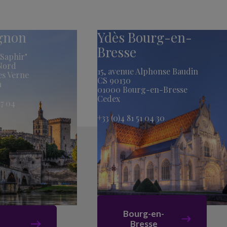
ignon
Ydès Bourg-en-
Bresse
Saphir"
 Nord
15, avenue Alphonse Baudin
es Verne
CS 90130
n
01000 Bourg-en-Bresse
Cedex
17 04
+33 (0)4 81 51 04 30
Bourg-en-
Bresse