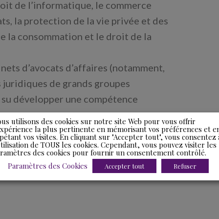
roit de l’informatique, le commerce
ts, la protection de la vie privée et des
e la consommation et le droit de la
inets d’avocats d’affaires (notamment,
s juridiques de grands groupes
 a su développer une compétence
e.
us utilisons des cookies sur notre site Web pour vous offrir
expérience la plus pertinente en mémorisant vos préférences et e
ration au sein du cabinet Tahar &
pétant vos visites. En cliquant sur "Accepter tout", vous consentez 
utilisation de TOUS les cookies. Cependant, vous pouvez visiter les
mpagnement juridique des startups et
ramètres des cookies pour fournir un consentement contrôlé.
ie Numérique & Données d’Ydès au
Paramètres des Cookies
Accepter tout
Refuser