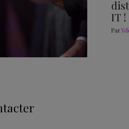
dis
IT !
Par
Yd
tacter