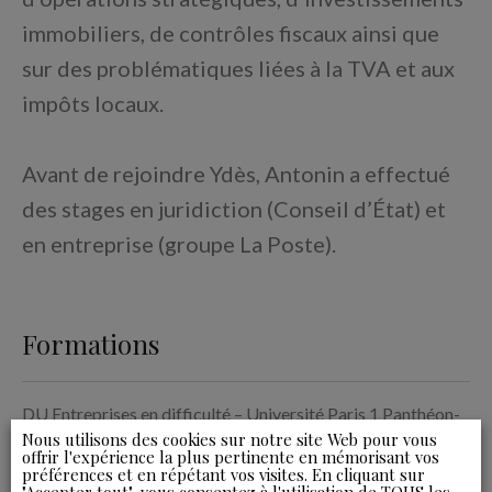
immobiliers, de contrôles fiscaux ainsi que
sur des problématiques liées à la TVA et aux
impôts locaux.
Avant de rejoindre Ydès, Antonin a effectué
des stages en juridiction (Conseil d’État) et
en entreprise (groupe La Poste).
Formations
DU Entreprises en difficulté – Université Paris 1 Panthéon-
Sorbonne (Paris I), 2023
Nous utilisons des cookies sur notre site Web pour vous
offrir l'expérience la plus pertinente en mémorisant vos
préférences et en répétant vos visites. En cliquant sur