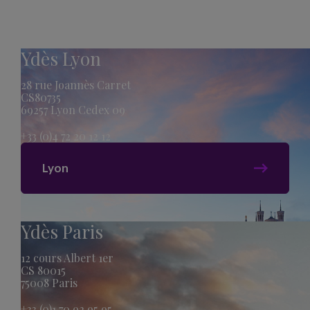
Ydès Lyon
28 rue Joannès Carret
CS80735
69257 Lyon Cedex 09
+33 (0)4 72 20 12 12
Lyon
Ydès Paris
12 cours Albert 1er
CS 80015
75008 Paris
+33 (0)1 70 92 95 95