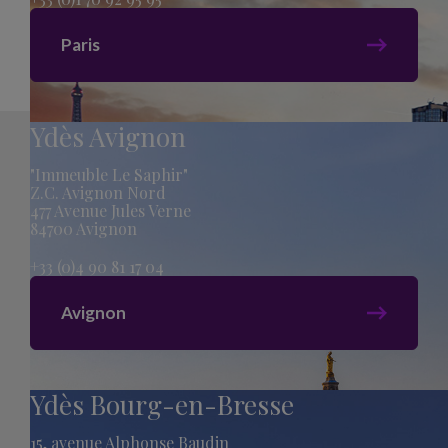
Paris
Ydès Avignon
"Immeuble Le Saphir"
Z.C. Avignon Nord
477 Avenue Jules Verne
84700 Avignon
+33 (0)4 90 81 17 04
Avignon
Ydès Bourg-en-Bresse
15, avenue Alphonse Baudin