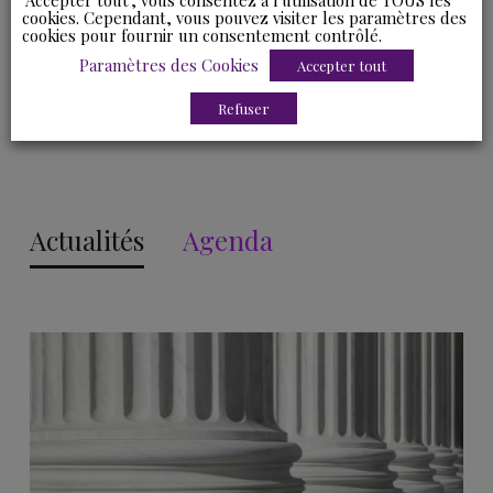
"Accepter tout", vous consentez à l'utilisation de TOUS les
Master 2 Juriste fiscaliste – Université Paris-Cité (Paris V
cookies. Cependant, vous pouvez visiter les paramètres des
Descartes), 2022
cookies pour fournir un consentement contrôlé.
Paramètres des Cookies
Accepter tout
Master 1 Droit des affaires / DCJE 1 – Aix-Marseille
Refuser
Université, 2021
Actualités
Agenda