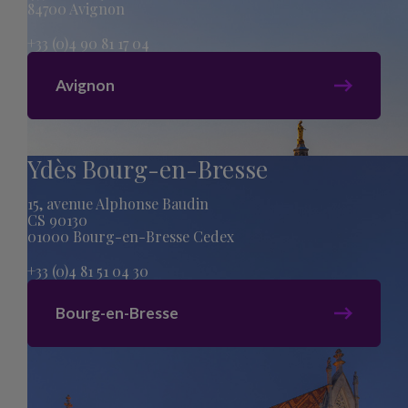
84700 Avignon
+33 (0)4 90 81 17 04
Avignon
Ydès Bourg-en-Bresse
15, avenue Alphonse Baudin
CS 90130
01000 Bourg-en-Bresse Cedex
+33 (0)4 81 51 04 30
Bourg-en-Bresse
Plan du site
Mentions légales
Politique de confidentialité