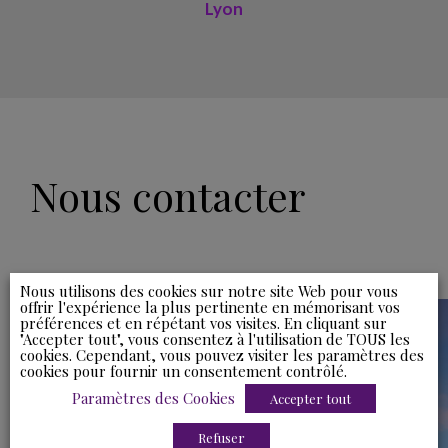
Lyon
Nous contacter
Nous utilisons des cookies sur notre site Web pour vous
Ydès Lyon
offrir l'expérience la plus pertinente en mémorisant vos
préférences et en répétant vos visites. En cliquant sur
"Accepter tout", vous consentez à l'utilisation de TOUS les
28 rue Joannès Carret
cookies. Cependant, vous pouvez visiter les paramètres des
CS80735
cookies pour fournir un consentement contrôlé.
69257 Lyon Cedex 09
Paramètres des Cookies
Accepter tout
+33 (0)4 72 20 12 12
Refuser