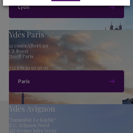
Lyon
Ydès Paris
12 cours Albert 1er
CS 80015
75008 Paris
+33 (0)1 70 92 95 95
Paris
Ydès Avignon
"Immeuble Le Saphir"
Z.C. Avignon Nord
477 Avenue Jules Verne