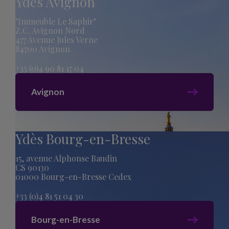
Ydès Avignon
"Immeuble Le Saphir"
Z.C. Avignon Nord
477 Avenue Jules Verne
84700 Avignon
+33 (0)4 90 81 17 04
Avignon
Ydès Bourg-en-Bresse
15, avenue Alphonse Baudin
CS 90130
01000 Bourg-en-Bresse Cedex
+33 (0)4 81 51 04 30
Bourg-en-Bresse