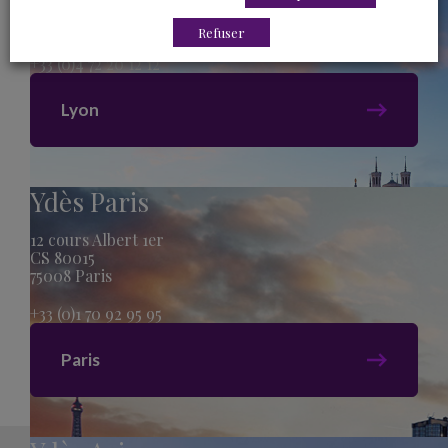
CS80735
69257 Lyon Cedex 09
Refuser
+33 (0)4 72 20 12 12
Lyon
Ydès Paris
12 cours Albert 1er
CS 80015
75008 Paris
+33 (0)1 70 92 95 95
Paris