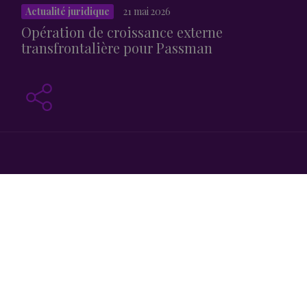
Actualité juridique
21 mai 2026
Opération de croissance externe
transfrontalière pour Passman
Opération de croissance externe transfrontalière pour
Passman
Avec l’acquisition de HTM, acteur britannique des
solutions connectées pour l’hôtellerie haut de gamme,
Passman
renforce sa présence au Royaume-Uni et