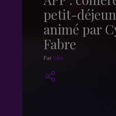
petit-déjeu
animé par Cy
Fabre
Par
Ydès