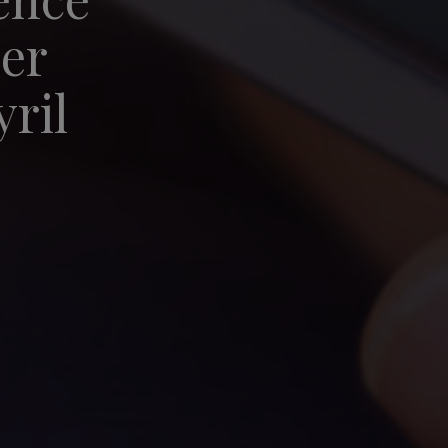
ner
ril