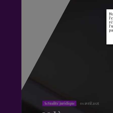
No
l'
ré
l'
pa
Actualité juridique
01 avril 2025