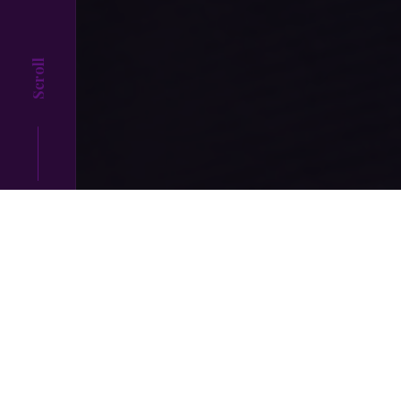
Scroll
Top
Ydès a accompagné et conseill
régional FAB AURA-BFC.