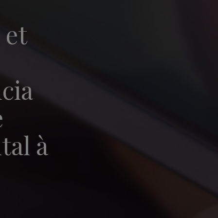
 et
cia
e
tal à