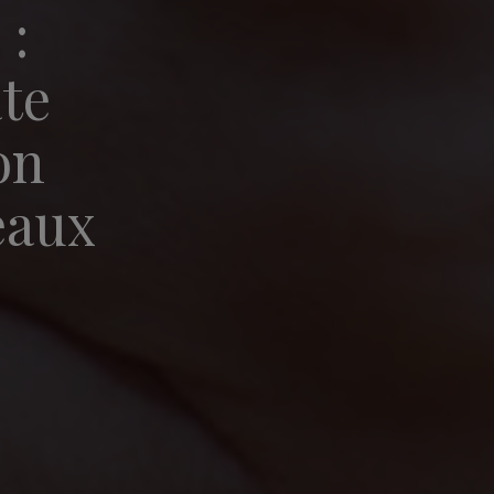
 :
ate
on
eaux