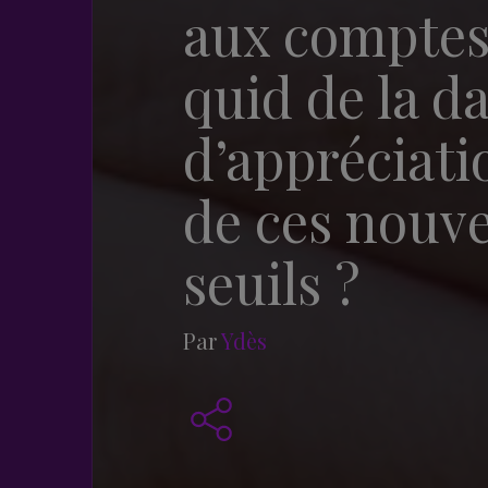
aux comptes
quid de la d
d’appréciati
de ces nouv
seuils ?
Par
Ydès