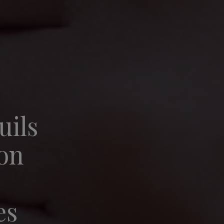
uils
ion
es