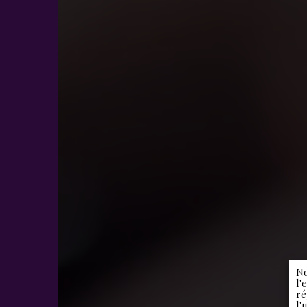
No
l'
ré
l'