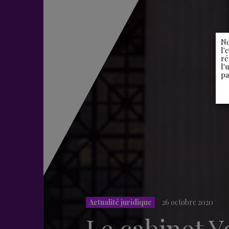
No
l'
ré
l'
pa
Actualité juridique
26 octobre 2020
Le cabinet Y