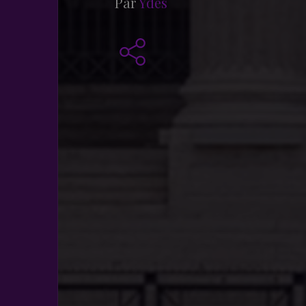
Par
Ydès