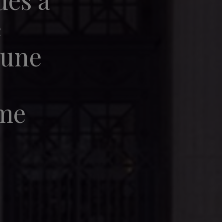
e
 une
sme