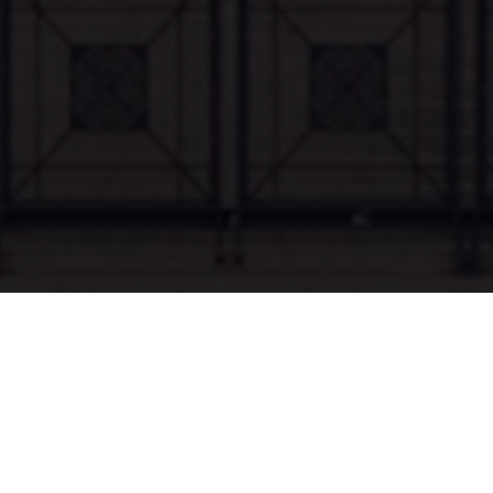
 temps : l’esclavagisme, que le cabinet Ydès, aux côtés du cabin